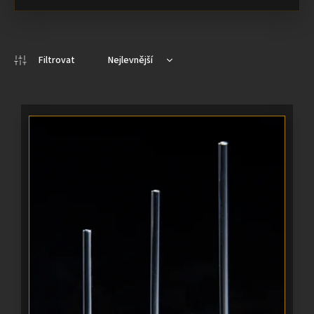
Nejlevnější
Doporučujeme
Nejdražší
Nejprodávanější
Abecedně