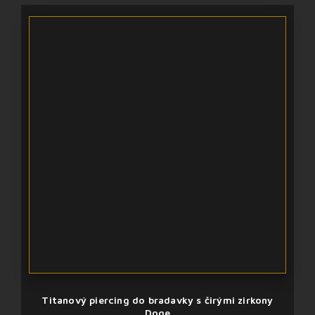
Titanový piercing do bradavky s čirými zirkony
Doge