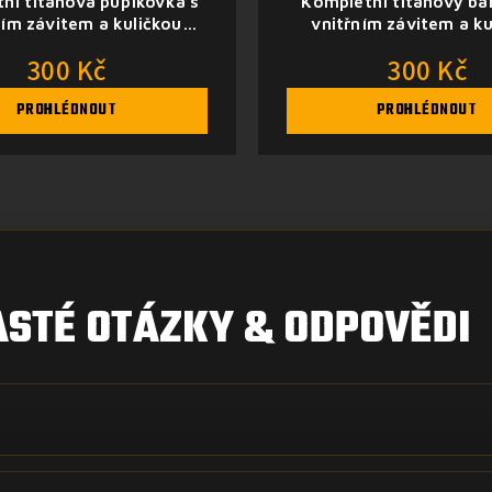
ní titanová pupíkovka s
Kompletní titanový ba
ním závitem a kuličkou
vnitřním závitem a ku
(variace)
(variace)
300 Kč
300 Kč
PROHLÉDNOUT
PROHLÉDNOUT
ASTÉ OTÁZKY & ODPOVĚDI