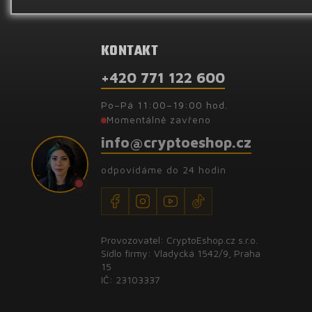
KONTAKT
+420 771 122 600
Po–Pá 11:00–19:00 hod.
Momentálně zavřeno
info@cryptoeshop.cz
odpovídáme do 24 hodin
Provozovatel: CryptoEshop.cz s.r.o.
Sídlo firmy: Vladycká 1542/9, Praha
15
IČ: 23103337