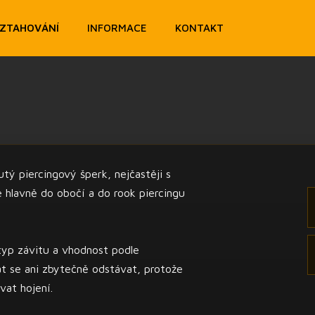
OZTAHOVÁNÍ
INFORMACE
KONTAKT
tý piercingový šperk, nejčastěji s
 hlavně do obočí a do rook piercingu
 typ závitu a vhodnost podle
at se ani zbytečně odstávat, protože
vat hojení.