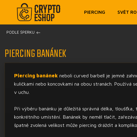
PIERCING
SVĚT R
/
PODLE ŠPERKU
PIERCING BANÁNEK
Piercing banánek
neboli curved barbell je jemně zahnu
kuličkami nebo koncovkami na obou stranách. Používá se
v uchu.
Při výběru banánku je důležitá správná délka, tloušťka,
konkrétního umístění. Banánek by neměl tlačit, zařezáv
špatně zvolená velikost může piercing dráždit a kompliko