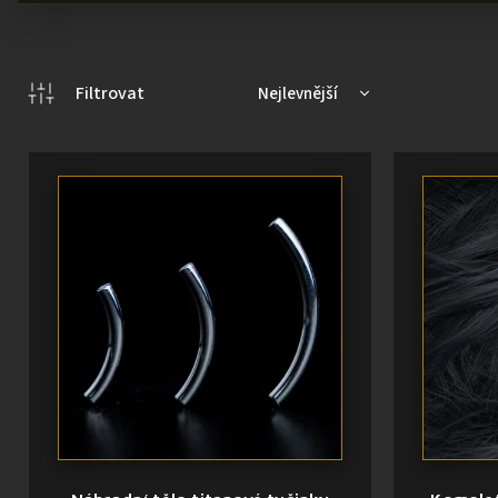
Nejlevnější
Doporučujeme
Nejdražší
Nejprodávanější
Abecedně