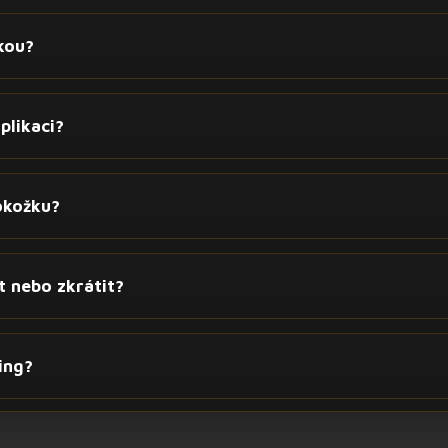
kou?
plikaci?
okožku?
t nebo zkrátit?
ing?