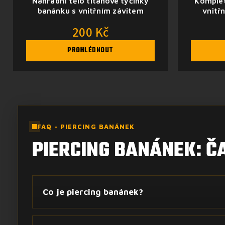
Náhradní tělo titanové tyčinky
Komplet
banánku s vnitřním závitem
vnitř
200 Kč
PROHLÉDNOUT
FAQ - PIERCING BANÁNEK
PIERCING BANÁNEK: Č
Co je piercing banánek?