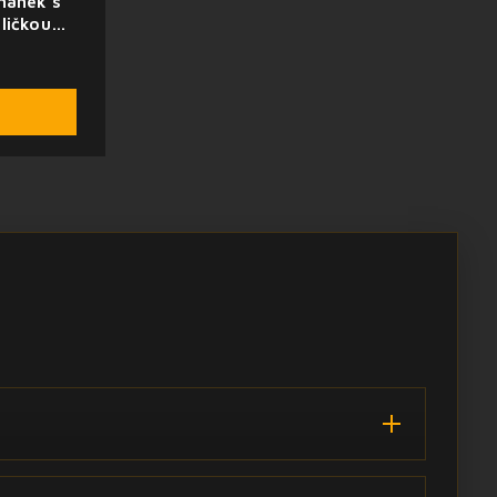
nánek s
ličkou