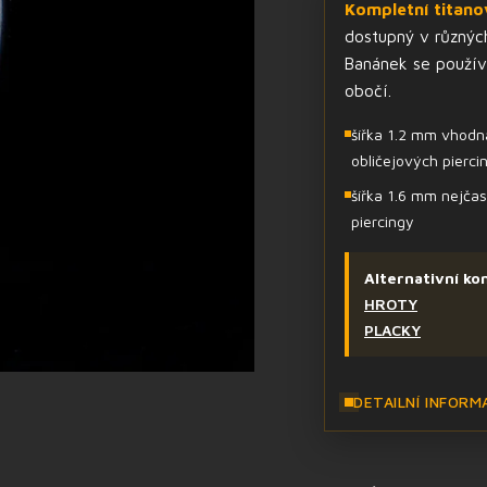
Kompletní titano
dostupný v různých
Banánek se používá
obočí.
šířka 1.2 mm vhodná
obličejových pierci
šířka 1.6 mm nejčas
piercingy
Alternativní ko
HROTY
PLACKY
DETAILNÍ INFORM