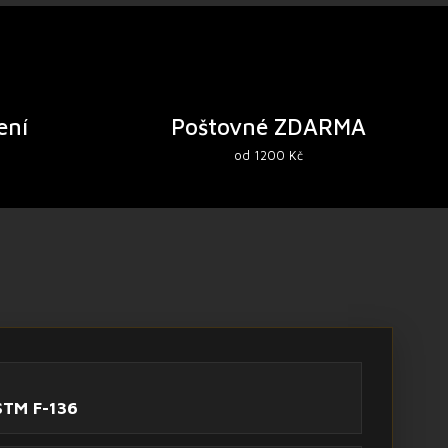
ení
Poštovné ZDARMA
od 1200 Kč
STM F-136