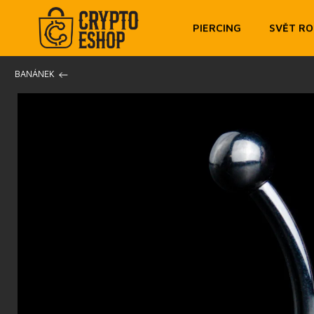
PIERCING
SVĚT R
/
BANÁNEK