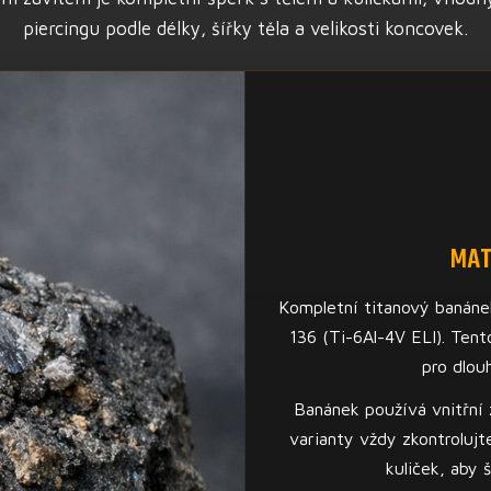
piercingu podle délky, šířky těla a velikosti koncovek.
MAT
Kompletní titanový banáne
136 (Ti-6Al-4V ELI). Tent
pro dlou
Banánek používá vnitřní 
varianty vždy zkontrolujte
kuliček, aby 