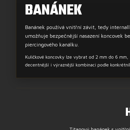
BANÁNEK
Banánek používá vnitřní závit, tedy internal
umožňuje bezpečnější nasazení koncovek b
piercingového kanálku.
Kuličkové koncovky lze vybrat od 2 mm do 6 mm, t
decentnější i výraznější kombinaci podle konkrétní
Titanový banánek s vnitřn