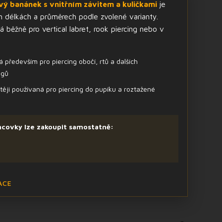
vý banánek s vnitřním závitem a kuličkami
je
 délkách a průměrech podle zvolené varianty.
 běžně pro vertical labret, rook piercing nebo v
 především pro piercing obočí, rtů a dalších
ngů
těji používaná pro piercing do pupíku a roztažené
ncovky lze zakoupit samostatně:
ACE