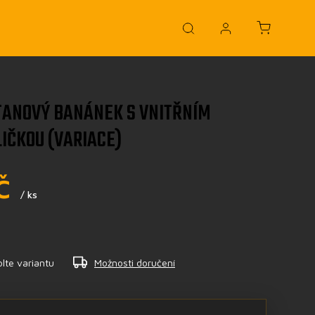
TANOVÝ BANÁNEK S VNITŘNÍM
IČKOU (VARIACE)
č
/ ks
lte variantu
Možnosti doručení