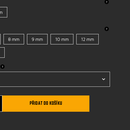
?
mm
?
8 mm
9 mm
10 mm
12 mm
u
?
PŘIDAT DO KOŠÍKU