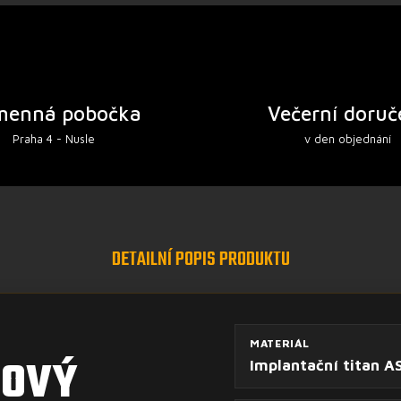
menná pobočka
Večerní doruč
Praha 4 - Nusle
v den objednání
DETAILNÍ POPIS PRODUKTU
MATERIÁL
NOVÝ
Implantační titan A