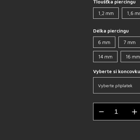
Tloušťka piercingu
1,2 mm
1,6 
Délka piercingu
6 mm
7 mm
14 mm
16 mm
Vyberte si koncovk