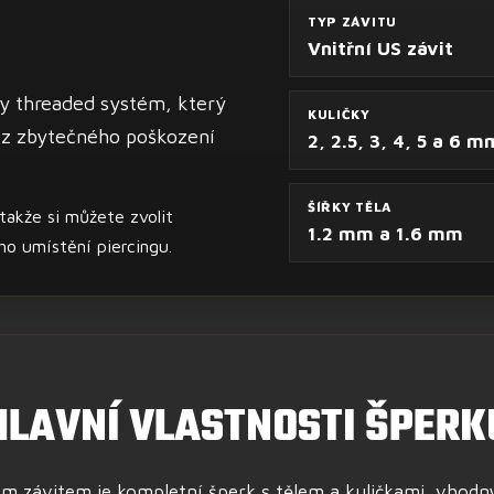
TYP ZÁVITU
Vnitřní US závit
ly threaded systém, který
KULIČKY
ez zbytečného poškození
2, 2.5, 3, 4, 5 a 6 m
ŠÍŘKY TĚLA
akže si můžete zvolit
1.2 mm a 1.6 mm
ho umístění piercingu.
HLAVNÍ VLASTNOSTI ŠPERK
ím závitem je kompletní šperk s tělem a kuličkami, vhodn