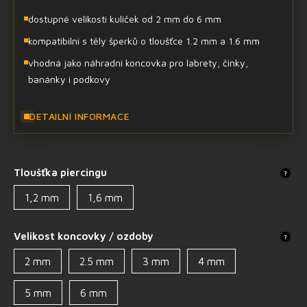
dostupné velikosti kuliček od 2 mm do 6 mm
kompatibilní s těly šperků o tloušťce 1.2 mm a 1.6 mm
vhodná jako náhradní koncovka pro labrety, činky,
banánky i podkovy
DETAILNÍ INFORMACE
Tloušťka piercingu
?
1,2 mm
1,6 mm
Velikost koncovky / ozdoby
?
2 mm
2.5 mm
3 mm
4 mm
5 mm
6 mm