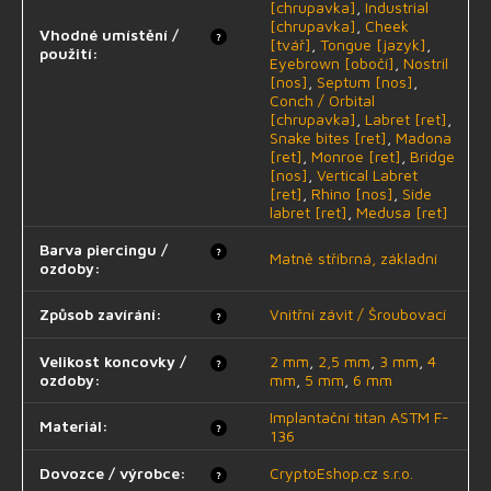
[chrupavka]
,
Industrial
[chrupavka]
,
Cheek
Vhodné umístění /
?
[tvář]
,
Tongue [jazyk]
,
použití
:
Eyebrown [obočí]
,
Nostril
[nos]
,
Septum [nos]
,
Conch / Orbital
[chrupavka]
,
Labret [ret]
,
Snake bites [ret]
,
Madona
[ret]
,
Monroe [ret]
,
Bridge
[nos]
,
Vertical Labret
[ret]
,
Rhino [nos]
,
Side
labret [ret]
,
Medusa [ret]
Barva piercingu /
?
Matně stříbrná, základní
ozdoby
:
Způsob zavírání
:
Vnitřní závit / Šroubovací
?
Velikost koncovky /
2 mm
,
2,5 mm
,
3 mm
,
4
?
ozdoby
:
mm
,
5 mm
,
6 mm
Implantační titan ASTM F-
Materiál
:
?
136
Dovozce / výrobce
:
CryptoEshop.cz s.r.o.
?