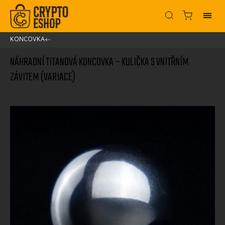
KONCOVKA
/
NÁHRADNÍ TITANOVÁ KONCOVKA – KULIČKA S VNITŘNÍM
ZÁVITEM (VARIACE)