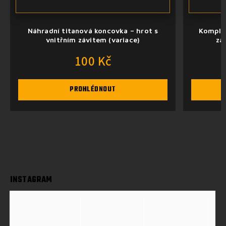
Náhradní titanová koncovka – hrot s
Komplet
vnitřním závitem (variace)
zá
100 Kč
PROHLÉDNOUT
INSTAGRAM