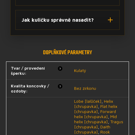
Jak kuličku správně nasadit?
DOPLŇKOVÉ PARAMETRY
Tvar / provedení
?
Kulatý
šperku
:
Kvalita koncovky /
?
Bez zirkonu
ozdoby
:
Lobe [lalůček]
,
Helix
[chrupavka]
,
Flat helix
[chrupavka]
,
Forward
helix [chrupavka]
,
Mid
helix [chrupavka]
,
Tragus
[chrupavka]
,
Daith
[chrupavka]
,
Rook