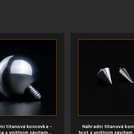
ní titanová koncovka –
Náhradní titanová kon
ka s vnitřním závitem
hrot s vnitřním závitem 