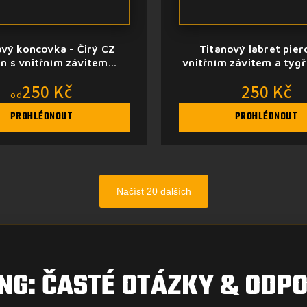
ový koncovka - Čirý CZ
Titanový labret pier
on s vnitřním závitem
vnitřním závitem a tyg
(variace)
250 Kč
250 Kč
od
PROHLÉDNOUT
PROHLÉDNOUT
Načíst 20 dalších
NG: ČASTÉ OTÁZKY & ODPO