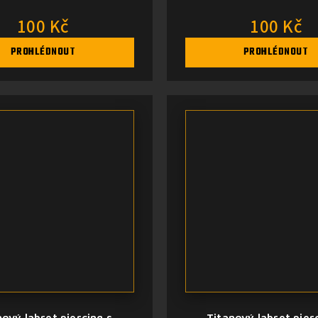
(variace)
100 Kč
100 Kč
PROHLÉDNOUT
PROHLÉDNOUT
nový labret piercing s
Titanový labret pier