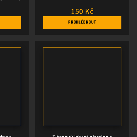
150 Kč
PROHLÉDNOUT
cing s
Titanový labret piercing s