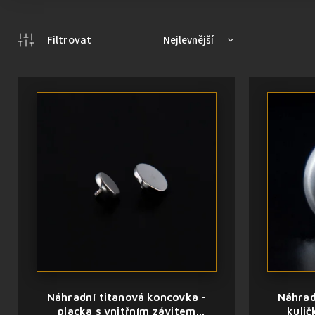
Nejlevnější
Doporučujeme
Nejdražší
Nejprodávanější
Abecedně
Náhradní titanová koncovka -
Náhrad
placka s vnitřním závitem
kulič