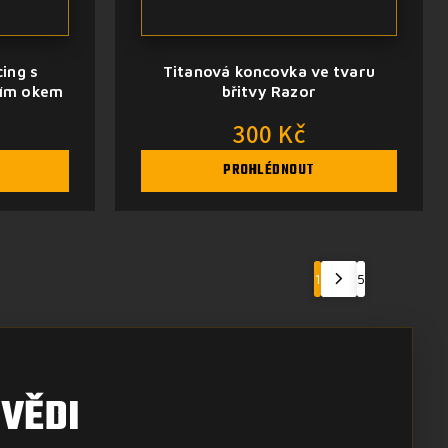
cing s
Titanová koncovka ve tvaru
řím okem
břitvy Razor
300 Kč
PROHLÉDNOUT
1
5
VĚDI