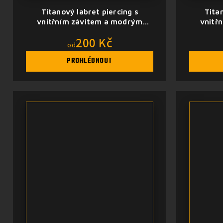
Titanový labret piercing s
Tita
vnitřním závitem a modrým
vnitř
opálem
200 Kč
od
PROHLÉDNOUT