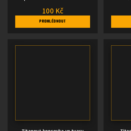
(variace)
100 Kč
PROHLÉDNOUT
Titanová koncovka ve tvaru
Tita