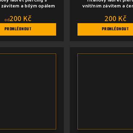
 závitem a bílým opálem
vnitřním závitem a č
tyrkysem
200 Kč
200 Kč
od
PROHLÉDNOUT
PROHLÉDNOUT