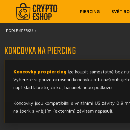
PIERCING
SVĚT R
/
PODLE ŠPERKU
KONCOVKA NA PIERCING
Koncovky pro piercing
lze koupit samostatně bez nut
Vyberete si pouze okrasnou koncovku a tu našroubujete n
například labretu, činku, banánek nebo podkovu.
Koncovky jsou kompatibilní s vnitřními US závity 0,9 
na šperk s vnějším (externím) závitem nepasují.