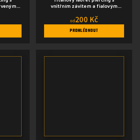
erveným
vnitřním závitem a fialovým
opálem
200 Kč
od
PROHLÉDNOUT