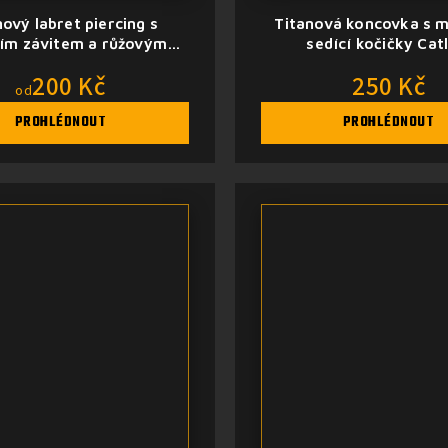
nový labret piercing s
Titanová koncovka s 
ním závitem a růžovým
sedící kočičky Cat
opálem
200 Kč
250 Kč
od
PROHLÉDNOUT
PROHLÉDNOUT