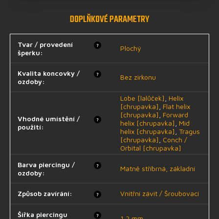
DOPLŇKOVÉ PARAMETRY
Tvar / provedení
?
Plochý
šperku
:
Kvalita koncovky /
?
Bez zirkonu
ozdoby
:
Lobe [lalůček]
,
Helix
[chrupavka]
,
Flat helix
[chrupavka]
,
Forward
Vhodné umístění /
?
helix [chrupavka]
,
Mid
použití
:
helix [chrupavka]
,
Tragus
[chrupavka]
,
Conch /
Orbital [chrupavka]
Barva piercingu /
?
Matně stříbrná, základní
ozdoby
:
Způsob zavírání
:
Vnitřní závit / Šroubovací
?
Šířka piercingu
?
1,2 mm