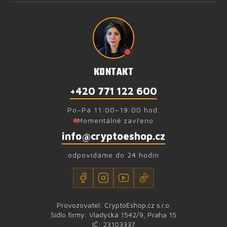
KONTAKT
+420 771 122 600
Po–Pá 11:00–19:00 hod.
Momentálně zavřeno
info@cryptoeshop.cz
odpovídáme do 24 hodin
Provozovatel: CryptoEshop.cz s.r.o.
Sídlo firmy: Vladycká 1542/9, Praha 15
IČ: 23103337