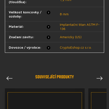
(tloušťka)
:
Velikost koncovky /
?
8 mm
ozdoby
:
Implantační titan ASTM F-
Materiál
:
?
136
Značení závitu
:
Americký (US)
?
Dovozce / výrobce
:
CryptoEshop.cz s.r.o.
?
SOUVISEJÍCÍ PRODUKTY
Previous
Next