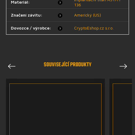
Materiál
:
?
136
Značení závitu
:
Americký (US)
?
Dovozce / výrobce
:
CryptoEshop.cz s.r.o.
?
SOUVISEJÍCÍ PRODUKTY
Previous
Next