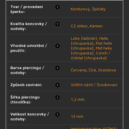
Tvar / provedení
?
Konturový
,
Špičatý
šperku
:
Kvalita koncovky /
?
CZ zirkon
,
Kámen
ozdoby
:
Lobe [lalůček]
,
Helix
[chrupavka]
,
Flat helix
Vhodné umístění /
?
[chrupavka]
,
Mid helix
použití
:
[chrupavka]
,
Conch /
Orbital [chrupavka]
Barva piercingu /
?
Červená
,
Čirá
,
Oranžova
ozdoby
:
Způsob zavírání
:
Vnitřní závit / Šroubovací
?
Šířka piercingu
?
1,2 mm
(tloušťka)
:
Velikost koncovky /
?
13 mm
ozdoby
:
Implantační titan ASTM F-