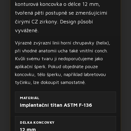
konturová koncovka o délce 12 mm,
tvořená pěti postupně se zmenšujícími
čirými CZ zirkony. Design působí
vyváženě.
Výrazně zvýrazní linii horní chrupavky (helix),
při vhodné anatomii ucha také vnitřní conch.
Kvůli svému tvaru ji nedoporučujeme jako
aplikační šperk. Pokud objednáte pouze
koncovku, tělo šperku, například labretovou
tyčinku, lze dokoupit samostatně.
MATERIÁL
Implantační titan ASTM F-136
DÉLKA KONCOVKY
12 mm