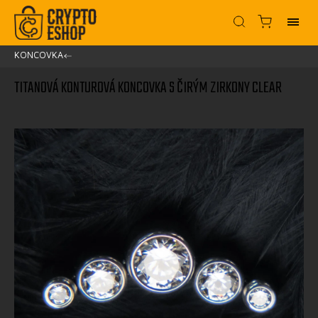
KONCOVKA
/
TITANOVÁ KONTUROVÁ KONCOVKA S ČIRÝM ZIRKONY CLEAR