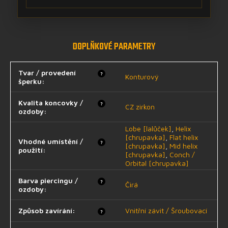
DOPLŇKOVÉ PARAMETRY
Tvar / provedení
?
Konturový
šperku
:
Kvalita koncovky /
?
CZ zirkon
ozdoby
:
Lobe [lalůček]
,
Helix
[chrupavka]
,
Flat helix
Vhodné umístění /
?
[chrupavka]
,
Mid helix
použití
:
[chrupavka]
,
Conch /
Orbital [chrupavka]
Barva piercingu /
?
Čirá
ozdoby
:
Způsob zavírání
:
Vnitřní závit / Šroubovací
?