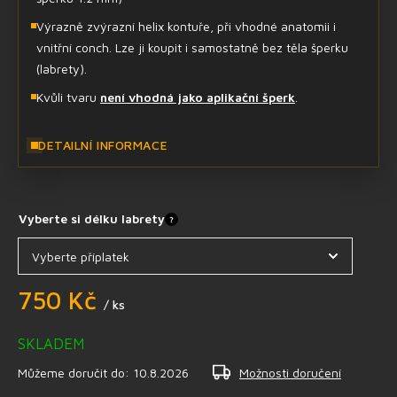
Výrazně zvýrazní helix kontuře, při vhodné anatomii i
vnitřní conch. Lze ji koupit i samostatně bez těla šperku
(labrety).
Kvůli tvaru
není vhodná jako aplikační šperk
.
DETAILNÍ INFORMACE
Vyberte si délku labrety
?
750 Kč
/ ks
SKLADEM
Můžeme doručit do:
10.8.2026
Možnosti doručení