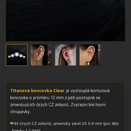
Titanová koncovka Clear
je vystouplá konturová
koncovka o průměru 12 mm z pěti postupně se
zmenšujících čirých CZ zirkonů. Zvýrazní linii horní
chrupavky.
Pět čirých CZ zirkonů, americký závit US 0.9 mm (pro tělo
šperku 1.2 mm)