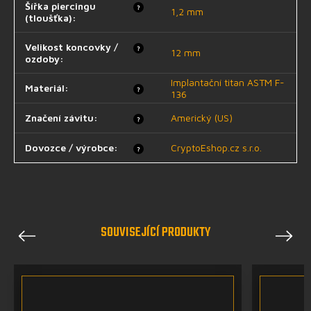
Šířka piercingu
?
1,2 mm
(tloušťka)
:
Velikost koncovky /
?
12 mm
ozdoby
:
Implantační titan ASTM F-
Materiál
:
?
136
Značení závitu
:
Americký (US)
?
Dovozce / výrobce
:
CryptoEshop.cz s.r.o.
?
SOUVISEJÍCÍ PRODUKTY
Previous
Next