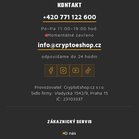
KONTAKT
+420 771 122 600
Po–Pá 11:00–19:00 hod.
Momentálně zavřeno
info@cryptoeshop.cz
odpovídáme do 24 hodin
Provozovatel: CryptoEshop.cz s.r.o.
Sídlo firmy: Vladycká 1542/9, Praha 15
IČ: 23103337
ZÁKAZNICKÝ SERVIS
O nás