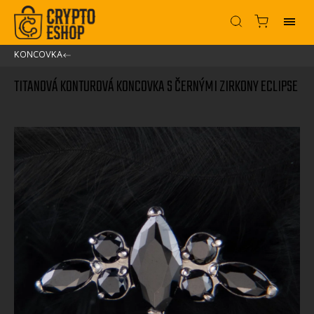
KONCOVKA
/
TITANOVÁ KONTUROVÁ KONCOVKA S ČERNÝMI ZIRKONY ECLIPSE