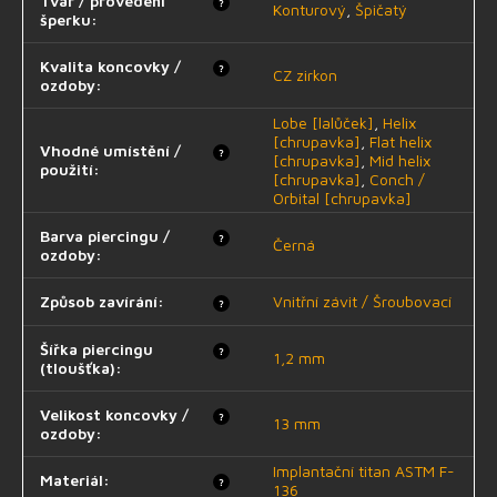
Tvar / provedení
?
Konturový
,
Špičatý
šperku
:
Kvalita koncovky /
?
CZ zirkon
ozdoby
:
Lobe [lalůček]
,
Helix
[chrupavka]
,
Flat helix
Vhodné umístění /
?
[chrupavka]
,
Mid helix
použití
:
[chrupavka]
,
Conch /
Orbital [chrupavka]
Barva piercingu /
?
Černá
ozdoby
:
Způsob zavírání
:
Vnitřní závit / Šroubovací
?
Šířka piercingu
?
1,2 mm
(tloušťka)
:
Velikost koncovky /
?
13 mm
ozdoby
:
Implantační titan ASTM F-
Materiál
:
?
136