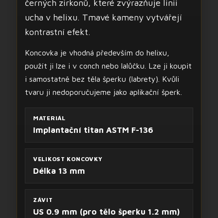
černých zirkonů, které zvýrazňuje linii
ucha v helixu. Tmavé kameny vytvářejí
kontrastní efekt.
Koncovka je vhodná především do helixu,
použít ji lze i v conch nebo lalůčku. Lze ji koupit
i samostatně bez těla šperku (labrety). Kvůli
tvaru ji nedoporučujeme jako aplikační šperk.
MATERIÁL
Implantační titan ASTM F-136
VELIKOST KONCOVKY
Délka 13 mm
ZÁVIT
US 0.9 mm (pro tělo šperku 1.2 mm)