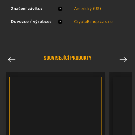
Značení závitu
:
Americký (US)
?
Dovozce / výrobce
:
CryptoEshop.cz s.r.o.
?
SOUVISEJÍCÍ PRODUKTY
Previous
Next