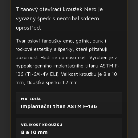
Titanový otevírací kroužek Nero je
výrazný šperk s neotribal srdcem
uprostřed.
Tvar osloví fanoušky emo, gothic, punk i
rockové estetiky a šperky, které přitahují
pozornost. Hodí se do nosu i uší. Vyroben je z
hypoalergenního implantačního titanu ASTM F-
136 (Ti-6Al-4V ELI). Velikost kroužku je 8 a 10
mm, tloušťka šperku 1.2 mm.
MATERIÁL
Implantační titan ASTM F-136
VELIKOST KROUŽKU
8 a 10 mm