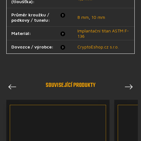
(tloušťka)
:
Průměr kroužku /
?
8 mm
,
10 mm
podkovy / tunelu
:
Implantační titan ASTM F-
Materiál
:
?
136
Dovozce / výrobce
:
CryptoEshop.cz s.r.o.
?
SOUVISEJÍCÍ PRODUKTY
Previous
Next