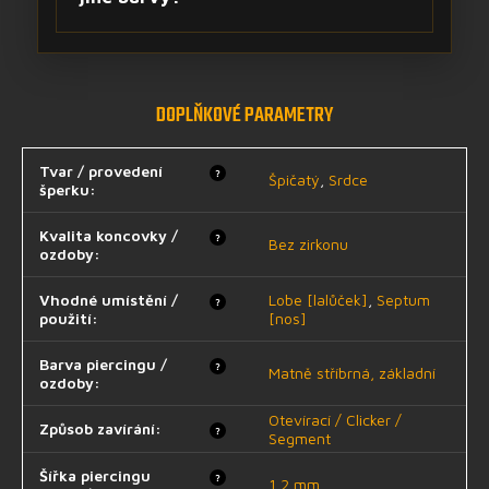
DOPLŇKOVÉ PARAMETRY
Tvar / provedení
?
Špičatý
,
Srdce
šperku
:
Kvalita koncovky /
?
Bez zirkonu
ozdoby
:
Vhodné umístění /
Lobe [lalůček]
,
Septum
?
použití
:
[nos]
Barva piercingu /
?
Matně stříbrná, základní
ozdoby
:
Otevírací / Clicker /
Způsob zavírání
:
?
Segment
Šířka piercingu
?
1,2 mm