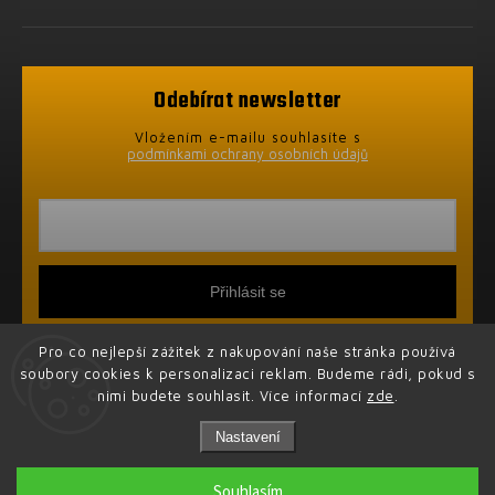
Odebírat newsletter
Vložením e-mailu souhlasíte s
podmínkami ochrany osobních údajů
Přihlásit se
Pro co nejlepší zážitek z nakupování naše stránka používá
soubory cookies k personalizaci reklam. Budeme rádi, pokud s
nimi budete souhlasit. Více informací
zde
.
Nastavení
Copyright 2026
CryptoEshop
. Všechna práva vyhrazena.
Souhlasím