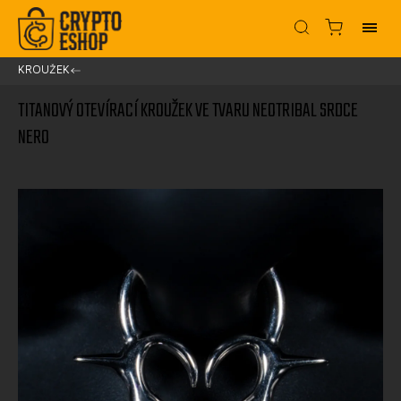
KROUŽEK
/
TITANOVÝ OTEVÍRACÍ KROUŽEK VE TVARU NEOTRIBAL SRDCE
NERO