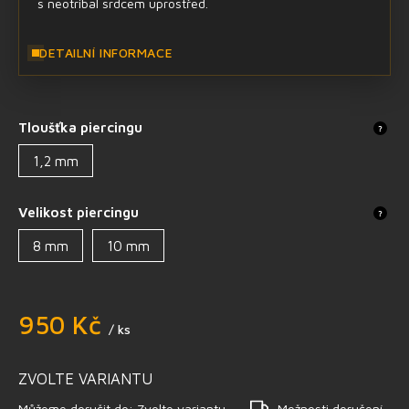
s neotribal srdcem uprostřed.
DETAILNÍ INFORMACE
Tloušťka piercingu
?
1,2 mm
Velikost piercingu
?
8 mm
10 mm
950 Kč
/ ks
ZVOLTE VARIANTU
Můžeme doručit do:
Zvolte variantu
Možnosti doručení