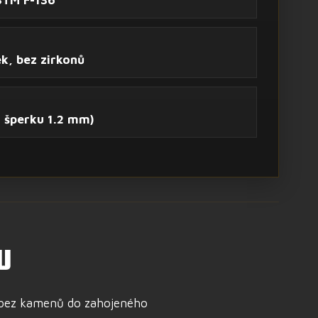
ek, bez zirkonů
 šperku 1.2 mm)
U
k bez kamenů do zahojeného