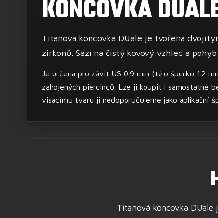
KONCOVKA DUAL
Titanová koncovka DUale je tvořená dvojitý
zirkonů. Sází na čistý kovový vzhled a pohyb
Je určena pro závit US 0.9 mm (tělo šperku 1.2 m
zahojených piercingů. Lze ji koupit i samostatně be
visacímu tvaru ji nedoporučujeme jako aplikační š
Titanová koncovka DUale je