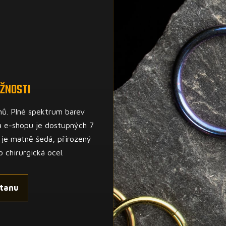
ŽNOSTI
nů. Plné spektrum barev
a e-shopu je dostupných 7
 je matně šedá, přirozený
o chirurgická ocel.
itanu