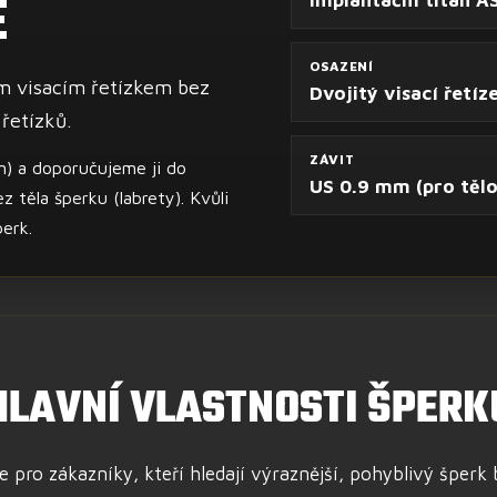
E
OSAZENÍ
m visacím řetízkem bez
Dvojitý visací řetíz
 řetízků.
ZÁVIT
m) a doporučujeme ji do
US 0.9 mm (pro tělo
z těla šperku (labrety). Kvůli
perk.
HLAVNÍ VLASTNOSTI ŠPERK
 pro zákazníky, kteří hledají výraznější, pohyblivý šper