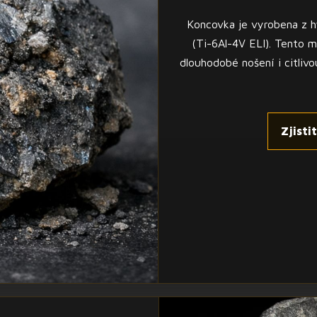
Koncovka je vyrobena z h
(Ti-6Al-4V ELI). Tento ma
dlouhodobé nošení i citlivo
Zjisti