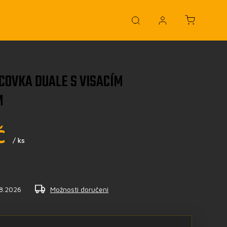
COVKA DUALE S VISACÍM
M
č
/ ks
.8.2026
Možnosti doručení