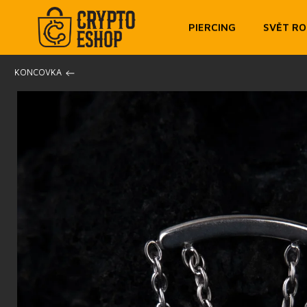
PIERCING
SVĚT R
/
KONCOVKA