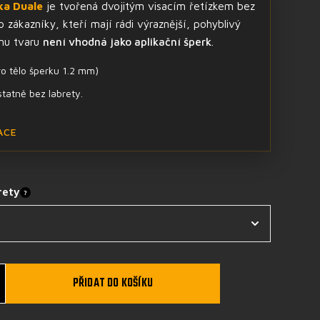
ka Duale
je tvořená dvojitým visacím řetízkem bez
o zákazníky, kteří mají rádi výraznější, pohyblivý
ímu tvaru
není vhodná jako aplikační šperk
.
o tělo šperku 1.2 mm)
statně bez labrety.
ACE
rety
?
PŘIDAT DO KOŠÍKU