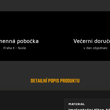
menná pobočka
Večerní doruč
Praha 4 - Nusle
v den objednání
DETAILNÍ POPIS PRODUKTU
MATERIÁL
Implantační titan A