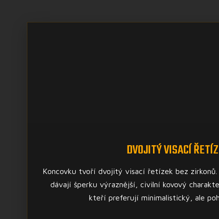
DVOJITÝ VISACÍ ŘETÍ
Koncovku tvoří dvojitý visací řetízek bez zirkonů.
dávají šperku výraznější, civilní kovový charakt
kteří preferují minimalistický, ale po