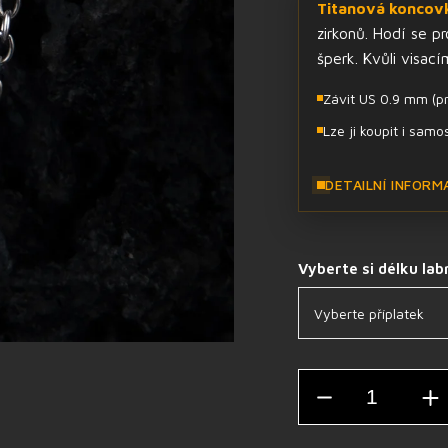
Titanová koncov
zirkonů. Hodí se pr
šperk. Kvůli visac
Závit US 0.9 mm (pr
Lze ji koupit i samo
DETAILNÍ INFORM
Vyberte si délku lab