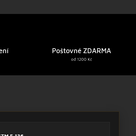
ení
Poštovné ZDARMA
od 1200 Kč
STM F-136