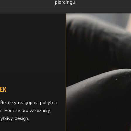
piercingu.
ZEK
 Řetízky reagují na pohyb a
er. Hodí se pro zákazníky,
hyblivý design.