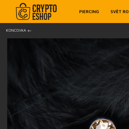
PIERCING
SVĚT R
/
KONCOVKA