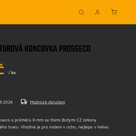
TUROVÁ KONCOVKA PROSSECO
č
/ ks
.8.2026
Možnosti doručení
seco o průměru 9 mm se třemi žlutými CZ zirkony
ho tvaru. Vhodná je pro nošení v uchu, nejlépe v helixu