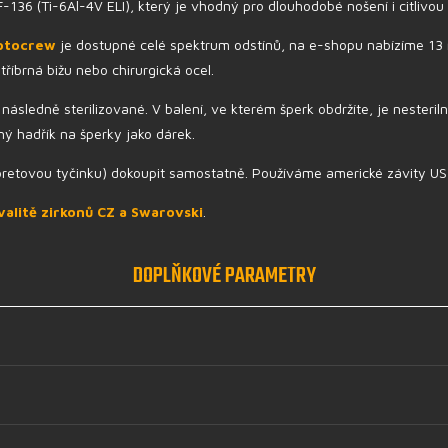
36 (Ti-6Al-4V ELI), který je vhodný pro dlouhodobé nošení i citlivou 
ptocrew
je dostupné celé spektrum odstínů, na e-shopu nabízíme 13 
stříbrná bižu nebo chirurgická ocel.
následně sterilizované. V balení, ve kterém šperk obdržíte, je nesteri
ý hadřík na šperky jako dárek.
 labretovou tyčinku) dokoupit samostatně. Používáme americké závity US
valitě zirkonů CZ a Swarovski
.
DOPLŇKOVÉ PARAMETRY