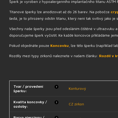
Šperk je vyroben z hypoalergenního implantačního titanu ASTM F-1
Titanové šperky lze anodizovat až do 26 barev. Na pobočce
cry
šedá, je to přirozený odstín titanu, který není tak svítivý jako je 
Všechny naše šperky jsou před odesláním čištěné v ultrazvuku a 
doporučujeme šperk vyčistit. Ke každé koncovce přikládáme jemn
Pokud objednáte pouze
Koncovku
, lze tělo šperku (například
Rozdíly mezi typy zirkonů naleznete v našem článku:
Rozdíl v k
Tvar / provedení
?
Konturový
šperku
:
Kvalita koncovky /
?
CZ zirkon
ozdoby
:
Barva piercingu /
?