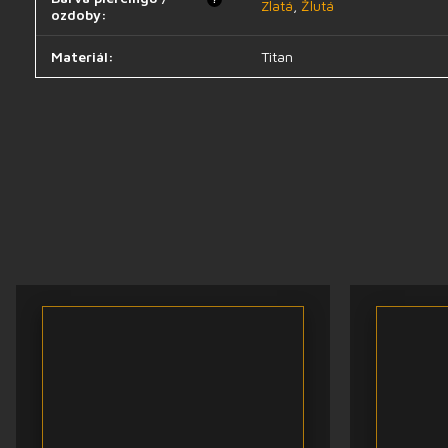
Zlatá
,
Žlutá
ozdoby
:
Materiál
:
Titan