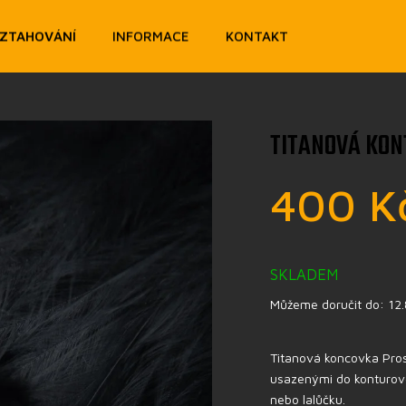
OZTAHOVÁNÍ
INFORMACE
KONTAKT
TITANOVÁ KON
400 K
SKLADEM
Můžeme doručit do:
12
Titanová koncovka Pros
usazenými do konturové
nebo lalůčku.