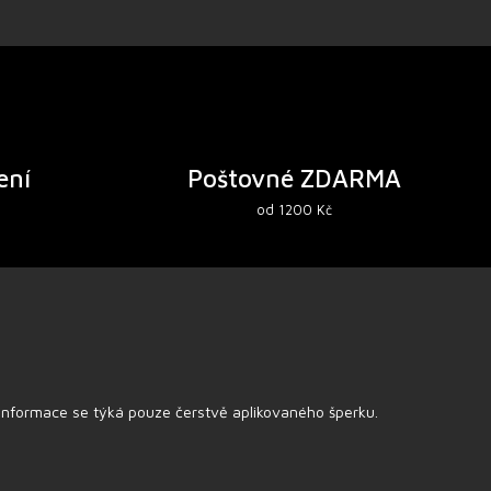
ení
Poštovné ZDARMA
od 1200 Kč
 informace se týká pouze čerstvě aplikovaného šperku.