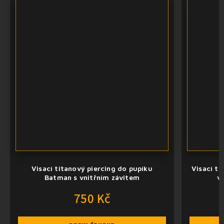
Visací titanový piercing do pupíku
Visací ti
Batman s vnitřním závitem
v
750 Kč