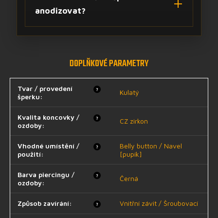
anodizovat?
DOPLŇKOVÉ PARAMETRY
Tvar / provedení
?
Kulatý
šperku
:
Kvalita koncovky /
?
CZ zirkon
ozdoby
:
Vhodné umístění /
Belly button / Navel
?
použití
:
[pupík]
Barva piercingu /
?
Černá
ozdoby
:
Způsob zavírání
:
Vnitřní závit / Šroubovací
?