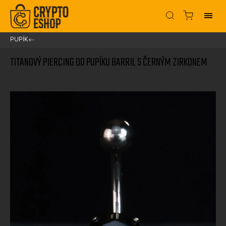
PUPÍK
/
TITANOVÝ PIERCING DO PUPÍKU BARRIL S ČERNÝM ZIRKONEM