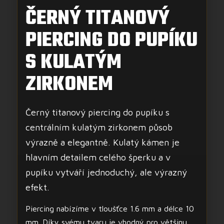
ČERNÝ TITANOVÝ
PIERCING DO PUPÍKU
S KULATÝM
ZIRKONEM
Černý titanový piercing do pupíku s
centrálním kulatým zirkonem působ
výrazně a elegantně. Kulatý kámen je
hlavním detailem celého šperku a v
pupíku vytváří jednoduchý, ale výrazný
efekt.
Piercing nabízíme v tloušťce 1.6 mm a délce 10
mm. Díky svému tvaru je vhodný pro většinu