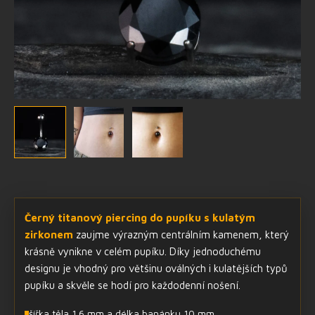
Černý titanový piercing do pupíku s kulatým
zirkonem
zaujme výrazným centrálním kamenem, který
krásně vynikne v celém pupíku. Díky jednoduchému
designu je vhodný pro většinu oválných i kulatějších typů
pupíku a skvěle se hodí pro každodenní nošení.
šířka těla 1.6 mm a délka banánku 10 mm