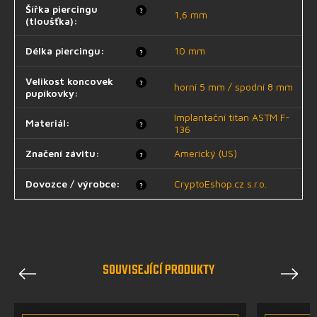
Šířka piercingu
?
1,6 mm
(tloušťka)
:
Délka piercingu
:
10 mm
?
Velikost koncovek
?
horní 5 mm / spodní 8 mm
pupíkovky
:
Implantační titan ASTM F-
Materiál
:
?
136
Značení závitu
:
Americký (US)
?
Dovozce / výrobce
:
CryptoEshop.cz s.r.o.
?
SOUVISEJÍCÍ PRODUKTY
Previous
Next