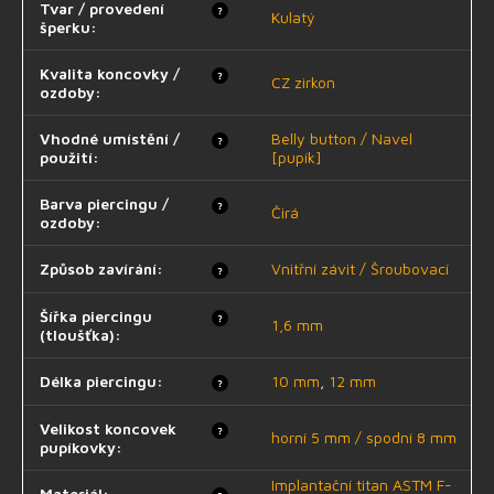
Tvar / provedení
?
Kulatý
šperku
:
Kvalita koncovky /
?
CZ zirkon
ozdoby
:
Vhodné umístění /
Belly button / Navel
?
použití
:
[pupík]
Barva piercingu /
?
Čirá
ozdoby
:
Způsob zavírání
:
Vnitřní závit / Šroubovací
?
Šířka piercingu
?
1,6 mm
(tloušťka)
:
Délka piercingu
:
10 mm
,
12 mm
?
Velikost koncovek
?
horní 5 mm / spodní 8 mm
pupíkovky
:
Implantační titan ASTM F-
Materiál
: