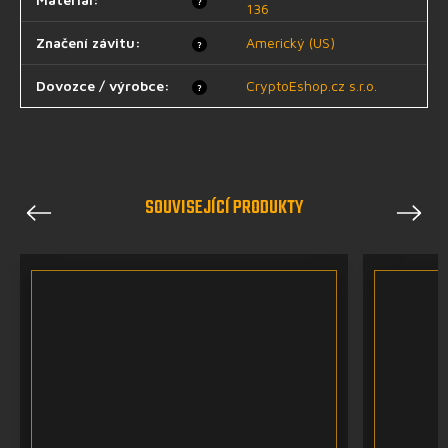
?
136
Značení závitu
:
Americký (US)
?
Dovozce / výrobce
:
CryptoEshop.cz s.r.o.
?
SOUVISEJÍCÍ PRODUKTY
Previous
Next