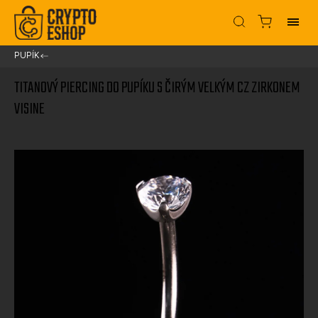
PUPÍK
/
TITANOVÝ PIERCING DO PUPÍKU S ČIRÝM VELKÝM CZ ZIRKONEM
VISINE