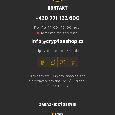
KONTAKT
+420 771 122 600
Po–Pá 11:00–19:00 hod.
Momentálně zavřeno
info@cryptoeshop.cz
odpovídáme do 24 hodin
Provozovatel: CryptoEshop.cz s.r.o.
Sídlo firmy: Vladycká 1542/9, Praha 15
IČ: 23103337
ZÁKAZNICKÝ SERVIS
O nás