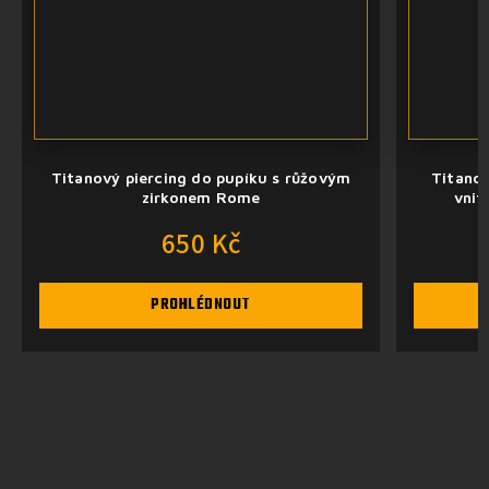
Titanový piercing do pupíku s růžovým
Titanov
zirkonem Rome
vnit
650 Kč
PROHLÉDNOUT