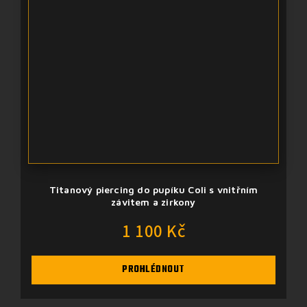
Titanový piercing do pupíku Coli s vnitřním
závitem a zirkony
1 100 Kč
PROHLÉDNOUT