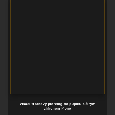
Visací titanový piercing do pupíku s čirým
zirkonem Mono