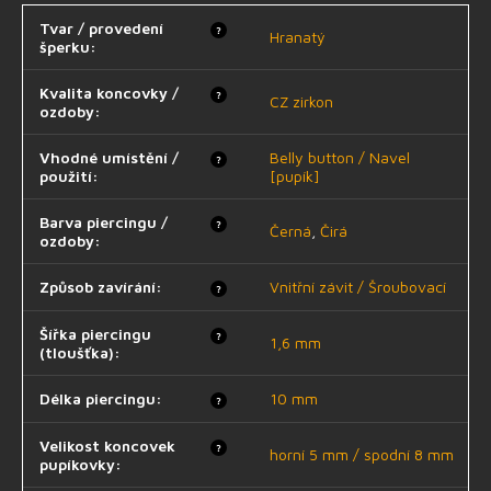
Tvar / provedení
?
Hranatý
šperku
:
Kvalita koncovky /
?
CZ zirkon
ozdoby
:
Vhodné umístění /
Belly button / Navel
?
použití
:
[pupík]
Barva piercingu /
?
Černá
,
Čirá
ozdoby
:
Způsob zavírání
:
Vnitřní závit / Šroubovací
?
Šířka piercingu
?
1,6 mm
(tloušťka)
:
Délka piercingu
:
10 mm
?
Velikost koncovek
?
horní 5 mm / spodní 8 mm
pupíkovky
: