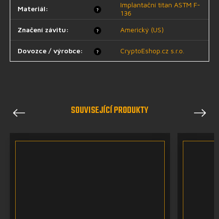
Implantační titan ASTM F-
Materiál
:
?
136
Značení závitu
:
Americký (US)
?
Dovozce / výrobce
:
CryptoEshop.cz s.r.o.
?
SOUVISEJÍCÍ PRODUKTY
Previous
Next