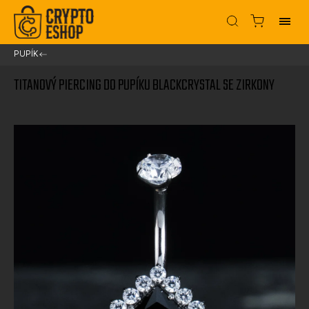
PUPÍK
/
TITANOVÝ PIERCING DO PUPÍKU BLACKCRYSTAL SE ZIRKONY