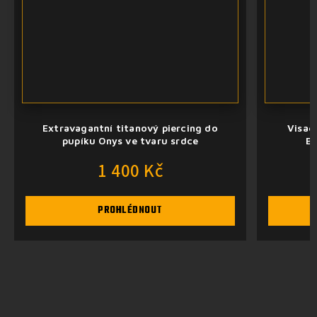
nový piercing do
Visací titanový piercing do pupík
 tvaru srdce
Batman s vnitřním závitem
 Kč
750 Kč
NOUT
PROHLÉDNOUT