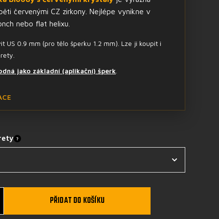
ěti červenými CZ zirkony. Nejlépe vynikne v
onch nebo flat helixu.
t US 0.9 mm (pro tělo šperku 1.2 mm). Lze ji koupit i
rety.
odná jako základní (aplikační) šperk
.
ACE
rety
?
PŘIDAT DO KOŠÍKU