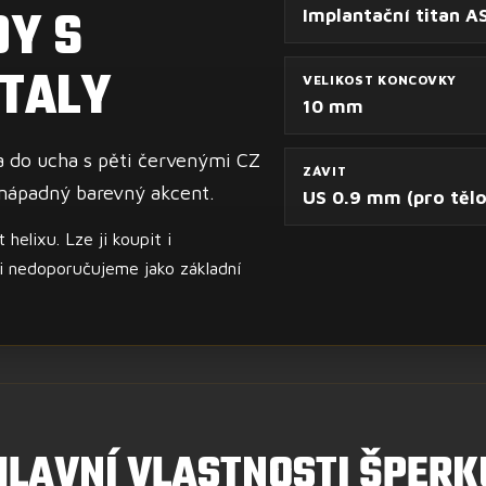
Y S
Implantační titan A
TALY
VELIKOST KONCOVKY
10 mm
 do ucha s pěti červenými CZ
ZÁVIT
 nápadný barevný akcent.
US 0.9 mm (pro tělo
helixu. Lze ji koupit i
ji nedoporučujeme jako základní
HLAVNÍ VLASTNOSTI ŠPERK