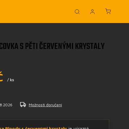
COVKA S PĚTI ČERVENÝMI KRYSTALY
č
/ ks
.8.2026
Možnosti doručení
a Bloody s červenými krystaly
je výrazná