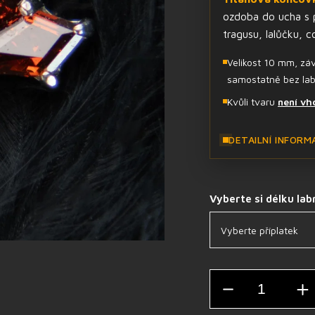
ozdoba do ucha s p
tragusu, lalůčku, c
Velikost 10 mm, závi
samostatně bez lab
Kvůli tvaru
není vh
DETAILNÍ INFORM
Vyberte si délku lab