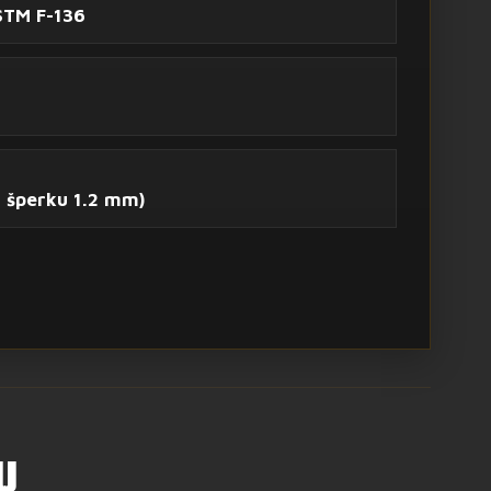
STM F-136
 šperku 1.2 mm)
U