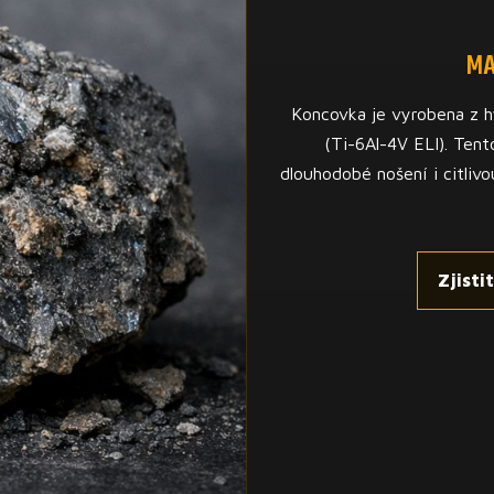
MA
Koncovka je vyrobena z h
(Ti-6Al-4V ELI). Tent
dlouhodobé nošení i citlivo
Zjisti