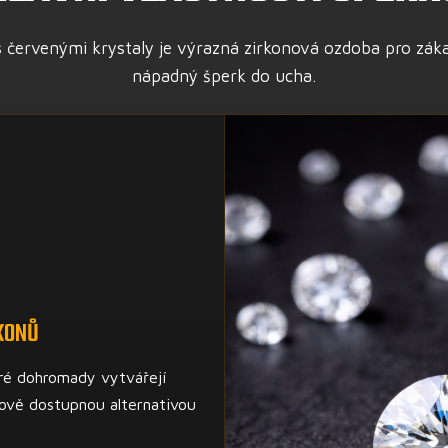
červenými krystaly je výrazná zirkonová ozdoba pro zákaz
nápadný šperk do ucha.
KONŮ
ré dohromady vytvářejí
nově dostupnou alternativou
.