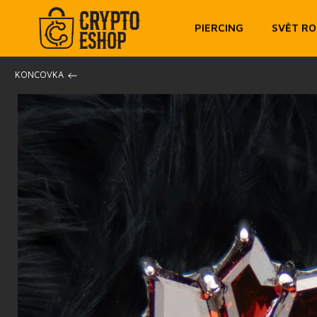
PIERCING
SVĚT R
/
KONCOVKA