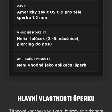
ZÁVIT
Americký závit US 0.9 pro těla
šperku 1.2 mm
VHODNÉ POUŽITÍ
Helix, lalůček (2.–3. náušnice),
piercing do nosu
APLIKAČNÍ POUŽITÍ
Není vhodná jako aplikační šperk
HLAVNÍ VLASTNOSTI ŠPERKU
Titanová koncovka ve tvaru hvězdy se zirkonem