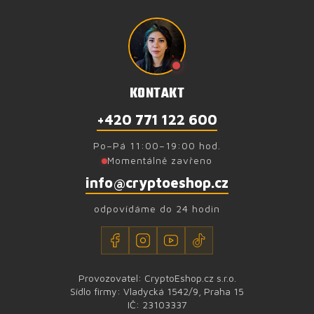
KONTAKT
+420 771 122 600
Po–Pá 11:00–19:00 hod.
Momentálně zavřeno
info@cryptoeshop.cz
odpovídáme do 24 hodin
Provozovatel: CryptoEshop.cz s.r.o.
Sídlo firmy: Vladycká 1542/9, Praha 15
IČ: 23103337