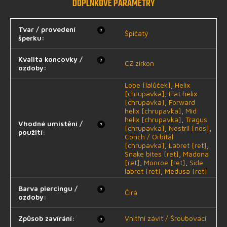
DOPLŇKOVÉ PARAMETRY
Tvar / provedení
?
Špičatý
šperku
:
Kvalita koncovky /
?
CZ zirkon
ozdoby
:
Lobe [lalůček]
,
Helix
[chrupavka]
,
Flat helix
[chrupavka]
,
Forward
helix [chrupavka]
,
Mid
helix [chrupavka]
,
Tragus
Vhodné umístění /
?
[chrupavka]
,
Nostril [nos]
,
použití
:
Conch / Orbital
[chrupavka]
,
Labret [ret]
,
Snake bites [ret]
,
Madona
[ret]
,
Monroe [ret]
,
Side
labret [ret]
,
Medusa [ret]
Barva piercingu /
?
Čirá
ozdoby
:
Způsob zavírání
:
Vnitřní závit / Šroubovací
?