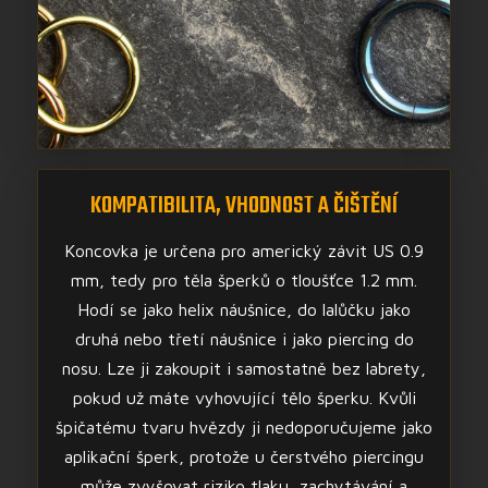
KOMPATIBILITA, VHODNOST A ČIŠTĚNÍ
Koncovka je určena pro americký závit US 0.9
mm, tedy pro těla šperků o tloušťce 1.2 mm.
Hodí se jako helix náušnice, do lalůčku jako
druhá nebo třetí náušnice i jako piercing do
nosu. Lze ji zakoupit i samostatně bez labrety,
pokud už máte vyhovující tělo šperku. Kvůli
špičatému tvaru hvězdy ji nedoporučujeme jako
aplikační šperk, protože u čerstvého piercingu
může zvyšovat riziko tlaku, zachytávání a