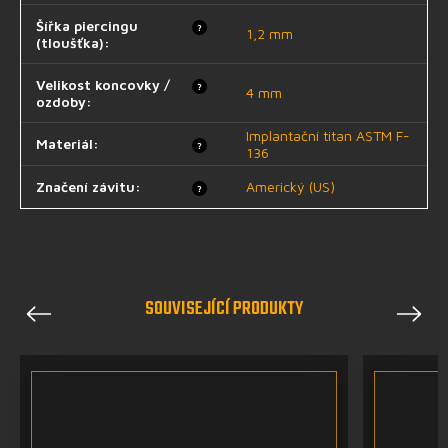
Šířka piercingu
?
1,2 mm
(tloušťka)
:
Velikost koncovky /
?
4 mm
ozdoby
:
Implantační titan ASTM F-
Materiál
:
?
136
Značení závitu
:
Americký (US)
?
SOUVISEJÍCÍ PRODUKTY
Previous
Next