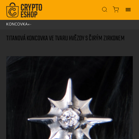
KONCOVKA
/
TITANOVÁ KONCOVKA VE TVARU HVĚZDY S ČIRÝM ZIRKONEM