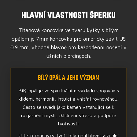
HLAVNÍ VLASTNOSTI ŠPERKU
Titanová koncovka ve tvaru kytky s bílým
opálem je 7mm koncovka pro americký závit US
0.9 mm, vhodná hlavně pro každodenní nošení v
ušních piercingech.
BÍLÝ OPÁL A JEHO VÝZNAM
Bílý opál je ve spirituálním výkladu spojován s
klidem, harmonií, intuicí a vnitřní rovnováhou.
Často se uvádí jako kámen vztahující se k
rozjasnění mysli, zklidnění stresu a podpoře
tvořivosti.
U této koncovky tvoří bílý opál hlavní vizuální