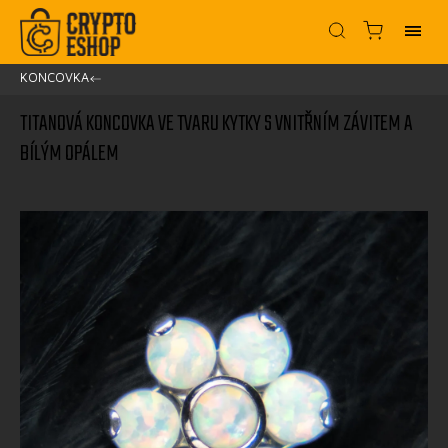
KONCOVKA
/
TITANOVÁ KONCOVKA VE TVARU KYTKY S VNITŘNÍM ZÁVITEM A
BÍLÝM OPÁLEM