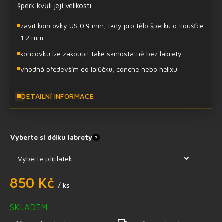
šperk kvůli její velikosti.
závit koncovky US 0.9 mm, tedy pro tělo šperku o tloušťce
1.2 mm
koncovku lze zakoupit také samostatně bez labrety
vhodná především do lalůčku, conche nebo helixu
DETAILNÍ INFORMACE
Vyberte si délku labrety
?
850 Kč
/ ks
SKLADEM