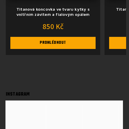
Titanová koncovka ve tvaru kytky s
Titano
vnitřním závitem a fialovým opálem
850 Kč
PROHLÉDNOUT
INSTAGRAM