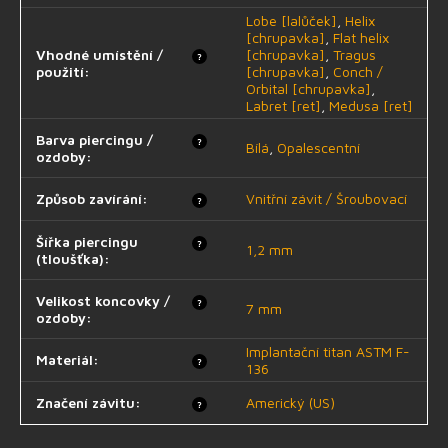
Lobe [lalůček]
,
Helix
[chrupavka]
,
Flat helix
Vhodné umístění /
[chrupavka]
,
Tragus
?
použití
:
[chrupavka]
,
Conch /
Orbital [chrupavka]
,
Labret [ret]
,
Medusa [ret]
Barva piercingu /
?
Bílá
,
Opalescentní
ozdoby
:
Způsob zavírání
:
Vnitřní závit / Šroubovací
?
Šířka piercingu
?
1,2 mm
(tloušťka)
:
Velikost koncovky /
?
7 mm
ozdoby
:
Implantační titan ASTM F-
Materiál
:
?
136
Značení závitu
:
Americký (US)
?