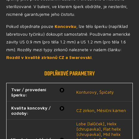
sterilizované. V balení, ve kterém šperk obdržíte, je nesterilní,
nicméně garantujeme jeho čistotu.
Pokud objednáte pouze
Koncovku
, lze tělo šperku (například
labretovou tyčinku) dokoupit samostatně. Používáme americké
závity US 0.9 mm (pro těla 1.2 mm) a US 1.2 mm (pro těla 1.6
mm). Rozdíly mezi typy zirkonů naleznete v našem článku:
Rozdíl v kvalitě zirkonů CZ a Swarovski
.
DOPLŇKOVÉ PARAMETRY
Tvar / provedení
?
Konturový
,
Špičatý
šperku
:
Kvalita koncovky /
?
CZ zirkon
,
Měsíční kámen
ozdoby
:
Lobe [lalůček]
,
Helix
[chrupavka]
,
Flat helix
[chrupavka]
,
Mid helix