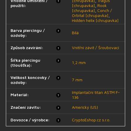
Vhodné umístění /
[chrupavka]
,
Tragus
?
použití
:
[chrupavka]
,
Rook
[chrupavka]
,
Conch /
Orbital [chrupavka]
,
Hidden helix [chrupavka]
Barva piercingu /
?
Bílá
ozdoby
:
Způsob zavírání
:
Vnitřní závit / Šroubovací
?
Šířka piercingu
?
1,2 mm
(tloušťka)
:
Velikost koncovky /
?
7 mm
ozdoby
:
Implantační titan ASTM F-
Materiál
:
?
136
Značení závitu
:
Americký (US)
?
Dovozce / výrobce
:
CryptoEshop.cz s.r.o.
?