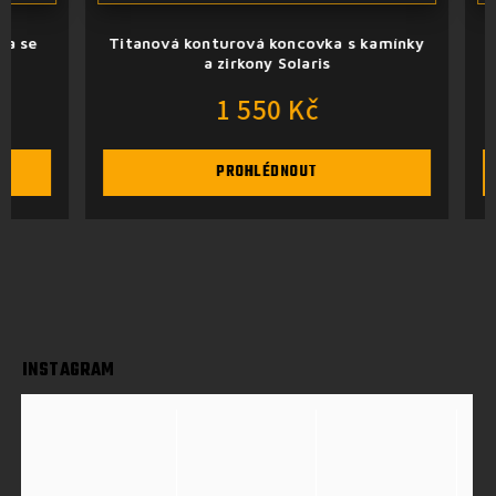
Titanová konturová koncovka s kamínky
Titanov
a zirkony Solaris
1 550 Kč
PROHLÉDNOUT
INSTAGRAM