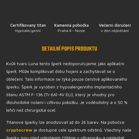
Certifikovaný titan
Kamenná pobočka
Večerní doručení
Hypoalergenní
Praha 4 - Nusle
v den objednání
DETAILNÍ POPIS PRODUKTU
Kvůli tvaru Luna tento šperk nedoporučujeme jako aplikační
šperk. Může komplikovat dobu hojení a zachytávat se o
oblečení. Tato informace se týká pouze čerstvě aplikovaného
šperku.
Šperk je vyroben z hypoalergenního implantačního
titanu ASTM F-136 (Ti-6Al-4V ELI), který je vhodný pro
dlouhodobé nošení i citlivou pokožku. Je voděodolný a o 50 %
lehčí než chirurgická ocel.
Titanové šperky lze anodizovat až do 26 barev. Na pobočce
cryptocrew
je dostupné celé spektrum odstínů. Všechny naše
šperky jsou před odesláním čištěné v ultrazvuku a následně