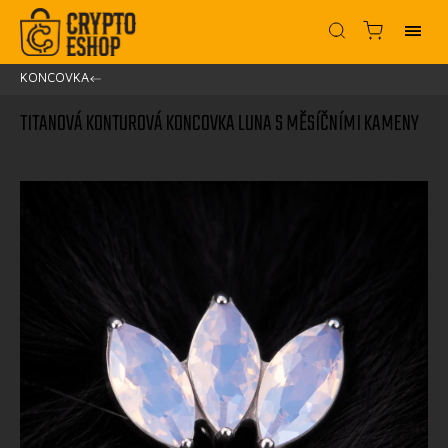
KONCOVKA
/
TITANOVÁ KONTUROVÁ KONCOVKA LUNA S MĚSÍČNÍMI KAMENY